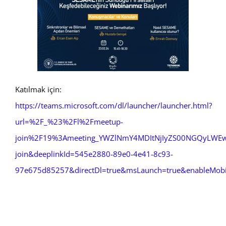
Katılmak için:
https://teams.microsoft.com/dl/launcher/launcher.html?
url=%2F_%23%2Fl%2Fmeetup-
join%2F19%3Ameeting_YWZlNmY4MDItNjIyZS00NGQyLWE
join&deeplinkId=545e2880-89e0-4e41-8c93-
97e675d85257&directDl=true&msLaunch=true&enableMobi