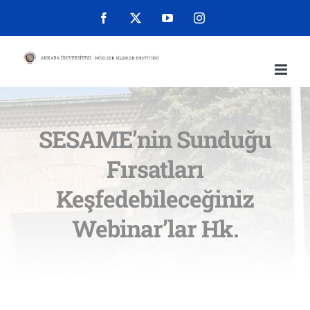
Skip
Facebook
X
YouTube
Instagram
to
content
SESAME’nin Sunduğu
Fırsatları
Keşfedebileceğiniz
Webinar’lar Hk.