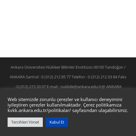
Ankara Üniversitesi Nükleer Bilimler Enstitüsü 06100 Tandoğan /
ANKARA Santral : 0 (312) 212 85 77 Telefon : 0 (312) 212 03 84 Faks
: 0 (312) 215 33 07 E-mail : nukbile@ankara.edu.tr@ ANKARA
ÜNİVERSİTESİ BİD
Web sitemizde zorunlu çerezler ve kullanıcı deneyimini
iyileştiren çerezler kullanılmaktadır. Çerez politikamıza
kvkk.ankara.edu.tr/politikalar/
sayfasından ulaşabilirsiniz.
Tercihleri Yönet
Kabul Et