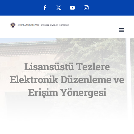
Skip
Facebook
X
YouTube
Instagram
to
content
Lisansüstü Tezlere
Elektronik Düzenleme ve
Erişim Yönergesi